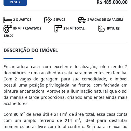
R$ 485.000,00
VENDA
2 QUARTOS
2 BWCS
2 VAGAS DE GARAGEM
80 M² PRIVATIVOS
214 M² TOTAL
IPTU: R$
120,00
DESCRIÇÃO DO IMÓVEL
Encantadora casa com excelente localização, oferecendo 2
dormitórios e uma acolhedora sala para momentos em família.
Com 2 vagas de garagem para sua comodidade, o imóvel
possui uma posição privilegiada na frente, com fachada em
pintura encantadora. Aproveite a iluminação natural que o sol
da manhã e tarde proporciona, criando ambientes ainda mais
acolhedores.
Com 80 m² de área útil e 214 m² de área total, essa casa conta
com um amplo terreno de 214 m², ideal para desfrutar
momentos ao ar livre com total conforto. Seja para relaxar ou