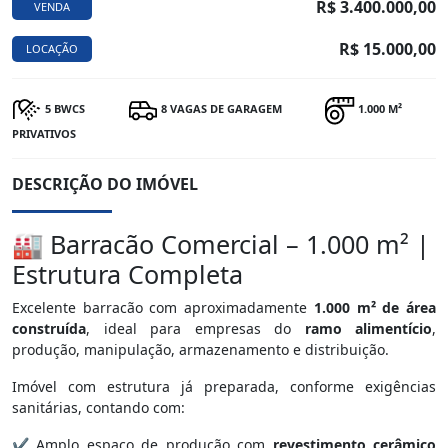
R$ 3.400.000,00
VENDA
R$ 15.000,00
LOCAÇÃO
5 BWCS
8 VAGAS DE GARAGEM
1.000 M²
PRIVATIVOS
DESCRIÇÃO DO IMÓVEL
🏭 Barracão Comercial – 1.000 m² |
Estrutura Completa
Excelente barracão com aproximadamente
1.000 m² de área
construída
, ideal para empresas do
ramo alimentício
,
produção, manipulação, armazenamento e distribuição.
Imóvel com estrutura já preparada, conforme exigências
sanitárias, contando com:
✔ Amplo espaço de produção com
revestimento cerâmico