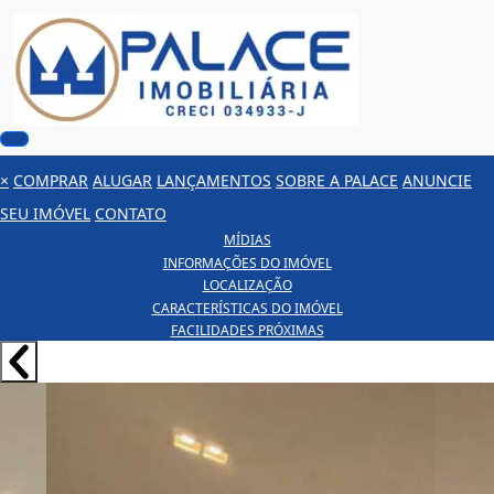
×
COMPRAR
ALUGAR
LANÇAMENTOS
SOBRE A PALACE
ANUNCIE
SEU IMÓVEL
CONTATO
MÍDIAS
INFORMAÇÕES DO IMÓVEL
LOCALIZAÇÃO
CARACTERÍSTICAS DO IMÓVEL
FACILIDADES PRÓXIMAS