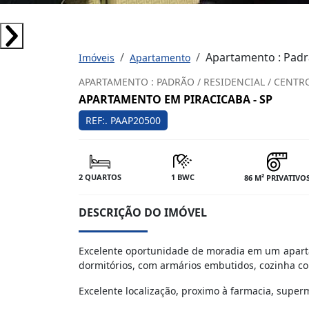
Apartamento : Padrã
Imóveis
Apartamento
APARTAMENTO : PADRÃO / RESIDENCIAL / CENTR
APARTAMENTO EM PIRACICABA - SP
REF:. PAAP20500
2 QUARTOS
1 BWC
86 M² PRIVATIVO
DESCRIÇÃO DO IMÓVEL
Excelente oportunidade de moradia em um apartam
dormitórios, com armários embutidos, cozinha co
Excelente localização, proximo à farmacia, super