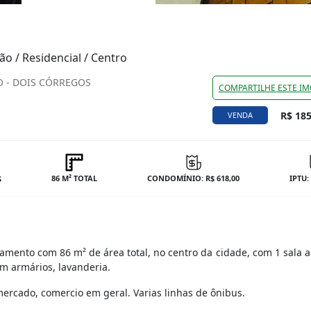
o / Residencial / Centro
O - DOIS CÓRREGOS
COMPARTILHE ESTE IM
R$ 185
VENDA
86 M² TOTAL
CONDOMÍNIO: R$ 618,00
IPTU:
S
ento com 86 m² de área total, no centro da cidade, com 1 sala a
m armários, lavanderia.
mercado, comercio em geral. Varias linhas de ônibus.