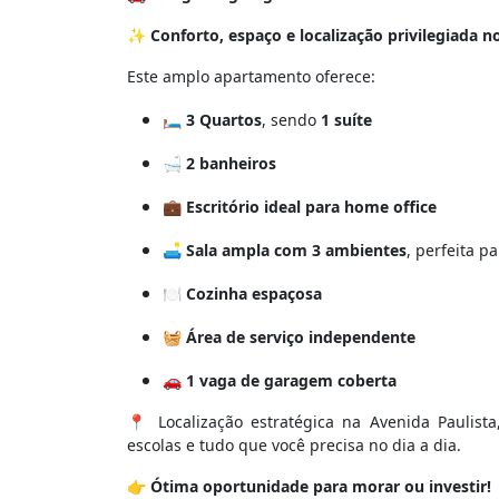
✨
Conforto, espaço e localização privilegiada n
Este amplo apartamento oferece:
🛏️
3 Quartos
, sendo
1 suíte
🛁
2 banheiros
💼
Escritório ideal para home office
🛋️
Sala ampla com 3 ambientes
, perfeita p
🍽️
Cozinha espaçosa
🧺
Área de serviço independente
🚗
1 vaga de garagem coberta
📍 Localização estratégica na Avenida Paulista,
escolas e tudo que você precisa no dia a dia.
👉
Ótima oportunidade para morar ou investir!