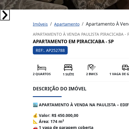
Apartamento À Vend
Imóveis
Apartamento
APARTAMENTO À VENDA PAULISTA PIRACICABA - 
APARTAMENTO EM PIRACICABA - SP
REF:. AP252788
2 QUARTOS
2 BWCS
1 VAGA DE
1 SUÍTE
DESCRIÇÃO DO IMÓVEL
🏙️
APARTAMENTO À VENDA NA PAULISTA – EDI
💰
Valor: R$ 450.000,00
📐
Área: 174 m²
🚗
1 vaga de garagem coberta