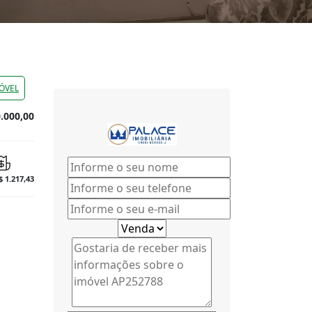
ÓVEL
.000,00
$ 1.217,43