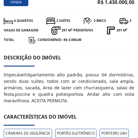
R$ 1.430.000,00
VENDA
4 QUARTOS
2 SUÍTES
2 BWCS
3
VAGAS DE GARAGEM
291 M² PRIVATIVOS
291 M²
TOTAL
CONDOMÍNIO: R$ 3.000,00
DESCRIÇÃO DO IMÓVEL
Impecável!!Apartamento alto padrão, possui 04 dormitórios,
sendo duas suítes, todos com ar condicionado, sala ampla,
armários, sacada, Area de lazer com churrasqueira, salao de
festa,piscina e quadra poliesportiva. Andar alto com vista
maravilhosa. ACEITA PERMUTA.
CARACTERÍSTICAS DO IMÓVEL
CÂMERAS DE VIGILÂNCIA
PORTÃO ELETRÔNICO
PORTEIRO 24H