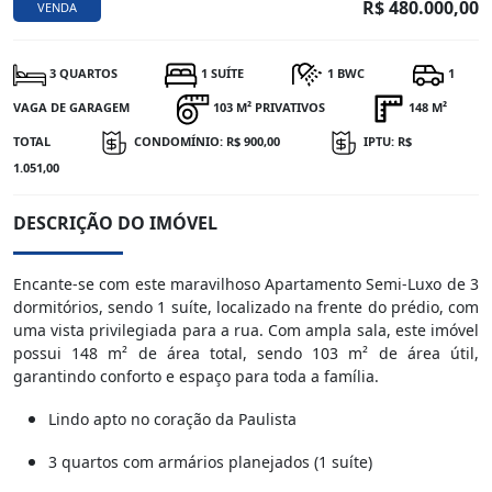
R$ 480.000,00
VENDA
3 QUARTOS
1 SUÍTE
1 BWC
1
VAGA DE GARAGEM
103 M² PRIVATIVOS
148 M²
TOTAL
CONDOMÍNIO: R$ 900,00
IPTU: R$
1.051,00
DESCRIÇÃO DO IMÓVEL
Encante-se com este maravilhoso Apartamento Semi-Luxo de 3
dormitórios, sendo 1 suíte, localizado na frente do prédio, com
uma vista privilegiada para a rua. Com ampla sala, este imóvel
possui 148 m² de área total, sendo 103 m² de área útil,
garantindo conforto e espaço para toda a família.
Lindo apto no coração da Paulista
3 quartos com armários planejados (1 suíte)