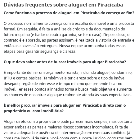
Dúvidas frequentes sobre aluguel em Piracicaba
Como funciona o processo de aluguel em Piracicaba do começo ao fim?
O processo normalmente começa com a escolha do imóvel e uma proposta
formal. Em seguida, é feita a análise de crédito e da documentação do
futuro inquilino (e fiador ou outra garantia, se for o caso). Depois disso, o
contrato é elaborado, as partes assinam, é realizada a vistoria de entrada e
então as chaves são entregues. Nossa equipe acompanha todas essas
etapas para garantir segurança e clareza.
O que devo saber antes de buscar imóveis para alugar Piracicaba?
É importante definir um orçamento realista, incluindo aluguel, condomínio,
IPTU e contas básicas. Também vale ter clareza sobre o tipo de imóvel
desejado, região de interesse e tempo mínimo que pretende ficar no
imóvel. Ter esses pontos alinhados torna a busca mais objetiva e aumenta
as chances de encontrar algo que realmente atenda às suas expectativas.
É melhor procurar imoveis para alugar em Piracicaba direto com o
proprietário ou com imobiliária?
Alugar direto com o proprietário pode parecer mais simples, mas costuma
expor ambas as partes a maiores riscos: contratos incompletos, falta de
vistoria adequada e ausência de intermediação em eventuais conflitos. Já
com uma imobiliária séria, você conta com suporte jurídico, contratos bem