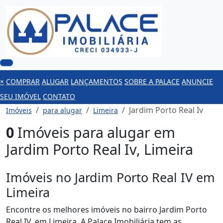
×
COMPRAR
ALUGAR
LANÇAMENTOS
SOBRE A PALACE
ANUNCIE
SEU IMÓVEL
CONTATO
Jardim Porto Real Iv
Imóveis
para alugar
Limeira
0
Imóveis para alugar em
Jardim Porto Real Iv, Limeira
Imóveis no Jardim Porto Real IV em
Limeira
Encontre os melhores imóveis no bairro Jardim Porto
Real IV, em Limeira. A Palace Imobiliária tem as