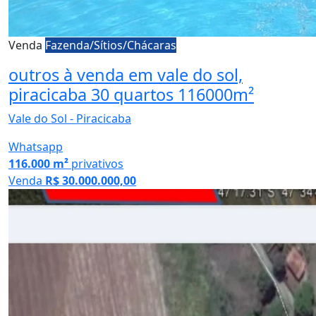
Venda
Fazenda/Sítios/Chácaras
outros à venda em vale do sol,
piracicaba 30 quartos 116000m²
Vale do Sol - Piracicaba
Whatsapp
116.000 m²
privativos
Venda
R$ 30.000.000,00