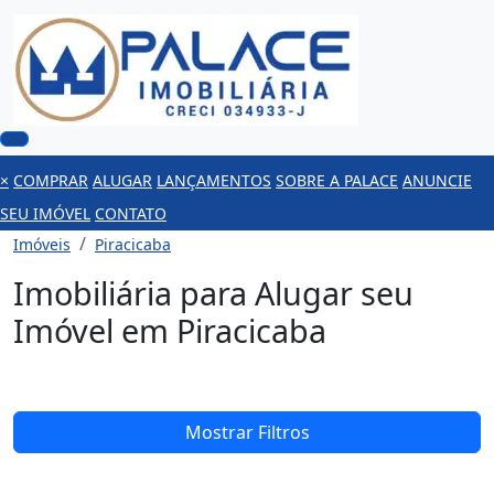
×
COMPRAR
ALUGAR
LANÇAMENTOS
SOBRE A PALACE
ANUNCIE
SEU IMÓVEL
CONTATO
Imóveis
Piracicaba
Imobiliária para Alugar seu
Imóvel em Piracicaba
Mostrar Filtros