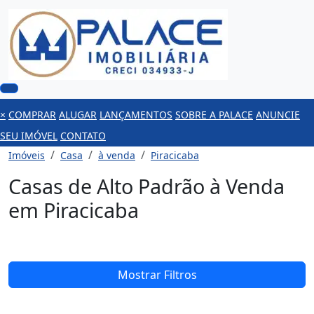
×
COMPRAR
ALUGAR
LANÇAMENTOS
SOBRE A PALACE
ANUNCIE
SEU IMÓVEL
CONTATO
Imóveis
Casa
à venda
Piracicaba
Casas de Alto Padrão à Venda
em Piracicaba
Mostrar Filtros