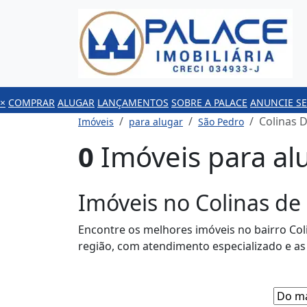
×
COMPRAR
ALUGAR
LANÇAMENTOS
SOBRE A PALACE
ANUNCIE SE
Colinas 
Imóveis
para alugar
São Pedro
0
Imóveis para al
Imóveis no Colinas de
Encontre os melhores imóveis no bairro Col
região, com atendimento especializado e a