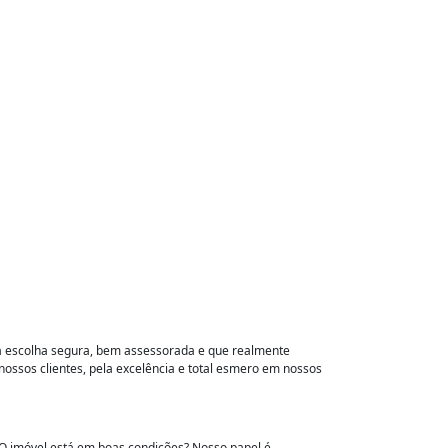
ma escolha segura, bem assessorada e que realmente
ssos clientes, pela excelência e total esmero em nossos
? O imóvel está em boas condições? Nosso papel é