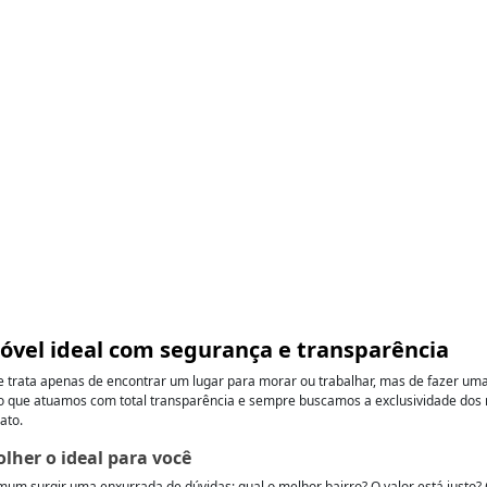
móvel ideal com segurança e transparência
se trata apenas de encontrar um lugar para morar ou trabalhar, mas de fazer u
 que atuamos com total transparência e sempre buscamos a exclusividade dos no
ato.
lher o ideal para você
omum surgir uma enxurrada de dúvidas: qual o melhor bairro? O valor está justo