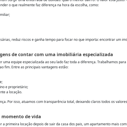
ender o que realmente faz diferença na hora da escolha, como:
miliar;
ssárias, reduz riscos e ganha tempo para focar no que importa: encontrar um imó
gens de contar com uma imobiliária especializada
ter uma equipe especializada ao seu lado faz toda a diferença. Trabalhamos para 
ao fim. Entre as principais vantagens estão:
e;
ino e proprietário;
nte a locação.
nça. Por isso, atuamos com transparência total, deixando claros todos os valores
eu momento de vida
ser a primeira locação depois de sair da casa dos pais, um apartamento mais co