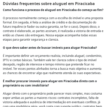
Dúvidas frequentes sobre aluguel em Piracicaba
Como funciona o processo de aluguel em Piracicaba do começo ao fim?
O processo normalmente começa com a escolha do imóvel e uma proposta
formal. Em seguida, é feita a análise de crédito e da documentação do
futuro inquilino (e fiador ou outra garantia, se for o caso). Depois disso, o
contrato é elaborado, as partes assinam, é realizada a vistoria de entrada e
então as chaves são entregues. Nossa equipe acompanha todas essas
etapas para garantir segurança e clareza.
O que devo saber antes de buscar imóveis para alugar Piracicaba?
É importante definir um orçamento realista, incluindo aluguel, condomínio,
IPTU e contas básicas. Também vale ter clareza sobre o tipo de imóvel
desejado, região de interesse e tempo mínimo que pretende ficar no
imóvel. Ter esses pontos alinhados torna a busca mais objetiva e aumenta
as chances de encontrar algo que realmente atenda às suas expectativas.
É melhor procurar imoveis para alugar em Piracicaba direto com o
proprietário ou com imobiliária?
Alugar direto com o proprietário pode parecer mais simples, mas costuma
expor ambas as partes a maiores riscos: contratos incompletos, falta de
vistoria adequada e ausência de intermediação em eventuais conflitos. Já
com uma imobiliária séria, você conta com suporte jurídico, contratos bem