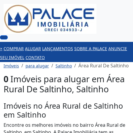
×
COMPRAR
ALUGAR
LANÇAMENTOS
SOBRE A PALACE
ANUNCIE
SEU IMÓVEL
CONTATO
Área Rural De Saltinho
Imóveis
para alugar
Saltinho
0
Imóveis para alugar em Área
Rural De Saltinho, Saltinho
Imóveis no Área Rural de Saltinho
em Saltinho
Encontre os melhores imóveis no bairro Área Rural de
Saltinho, em Saltinho. A Palace Imobiliária tem as