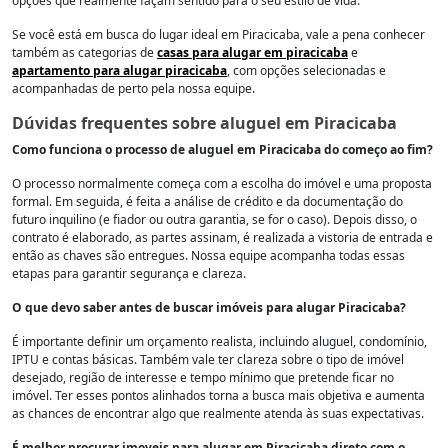
opções que realmente façam sentido para o seu estilo de vida.
Se você está em busca do lugar ideal em Piracicaba, vale a pena conhecer
também as categorias de
casas para alugar em piracicaba
e
apartamento para alugar piracicaba
, com opções selecionadas e
acompanhadas de perto pela nossa equipe.
Dúvidas frequentes sobre aluguel em Piracicaba
Como funciona o processo de aluguel em Piracicaba do começo ao fim?
O processo normalmente começa com a escolha do imóvel e uma proposta
formal. Em seguida, é feita a análise de crédito e da documentação do
futuro inquilino (e fiador ou outra garantia, se for o caso). Depois disso, o
contrato é elaborado, as partes assinam, é realizada a vistoria de entrada e
então as chaves são entregues. Nossa equipe acompanha todas essas
etapas para garantir segurança e clareza.
O que devo saber antes de buscar imóveis para alugar Piracicaba?
É importante definir um orçamento realista, incluindo aluguel, condomínio,
IPTU e contas básicas. Também vale ter clareza sobre o tipo de imóvel
desejado, região de interesse e tempo mínimo que pretende ficar no
imóvel. Ter esses pontos alinhados torna a busca mais objetiva e aumenta
as chances de encontrar algo que realmente atenda às suas expectativas.
É melhor procurar imoveis para alugar em Piracicaba direto com o