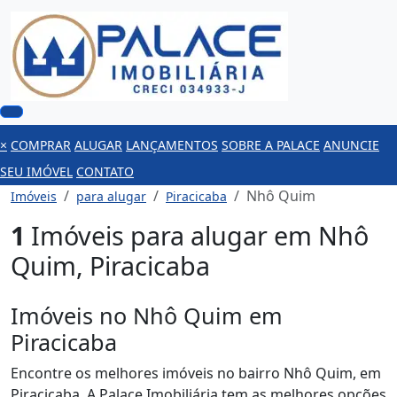
×
COMPRAR
ALUGAR
LANÇAMENTOS
SOBRE A PALACE
ANUNCIE
SEU IMÓVEL
CONTATO
Nhô Quim
Imóveis
para alugar
Piracicaba
1
Imóveis para alugar em Nhô
Quim, Piracicaba
Imóveis no Nhô Quim em
Piracicaba
Encontre os melhores imóveis no bairro Nhô Quim, em
Piracicaba. A Palace Imobiliária tem as melhores opções