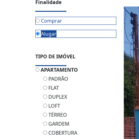
Finalidade
Comprar
Alugar
TIPO DE IMÓVEL
APARTAMENTO
PADRÃO
FLAT
DUPLEX
LOFT
TÉRREO
GARDEM
COBERTURA