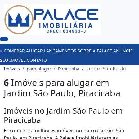
×
COMPRAR
ALUGAR
LANÇAMENTOS
SOBRE A PALACE
ANUNCIE
SEU IMÓVEL
CONTATO
Jardim São Paulo
Imóveis
para alugar
Piracicaba
6
Imóveis para alugar em
Jardim São Paulo, Piracicaba
Imóveis no Jardim São Paulo em
Piracicaba
Encontre os melhores imóveis no bairro Jardim São
Paulo, em Piracicaba. A Palace Imobiliária tem as