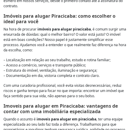
esmero em nossos serviços, desde o primeiro contato até a assinatura do
contrato.
Imóveis para alugar Piracicaba: como escolher o
ideal para você
Na hora de procurar
imóveis para alugar piracicaba
, é comum surgir uma
enxurrada de dúvidas: qual o melhor bairro? O valor está justo? O imóvel
está em boas condições? Nosso papel é justamente simplificar esse
processo. Ajudamos você a entender o que realmente faz diferença na hora
da escolha, como:
– Localização em relação ao seu trabalho, estudo e rotina familiar;
– Acesso a comércio, serviços e transporte público;
– Estrutura do imóvel, ventilação, iluminação e segurança;
– Documentação em dia, vistoria completa e contrato claro.
Com uma curadoria profissional, você evita visitas desnecessárias, reduz
riscos e ganha tempo para focar no que importa: encontrar um imóvel que
faça sentido para sua vida, não apenas para o seu bolso.
Imoveis para alugar em Piracicaba: vantagens de
contar com uma imobiliária especializada
Quando o assunto é
imoveis para alugar em piracicaba
, ter uma equipe
especializada ao seu lado faz toda a diferença. Trabalhamos para que
proprietários e inquilinos tenham segurança jurídica, agilidade no processo