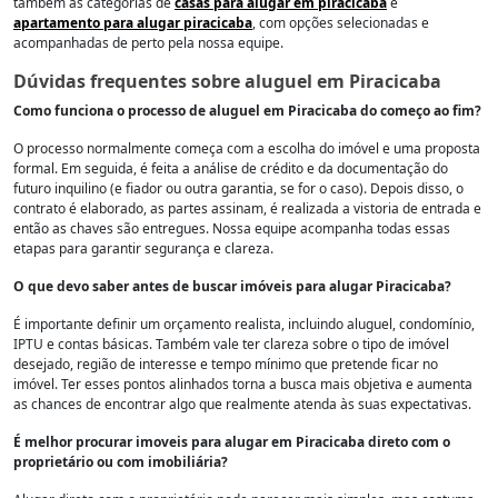
também as categorias de
casas para alugar em piracicaba
e
apartamento para alugar piracicaba
, com opções selecionadas e
acompanhadas de perto pela nossa equipe.
Dúvidas frequentes sobre aluguel em Piracicaba
Como funciona o processo de aluguel em Piracicaba do começo ao fim?
O processo normalmente começa com a escolha do imóvel e uma proposta
formal. Em seguida, é feita a análise de crédito e da documentação do
futuro inquilino (e fiador ou outra garantia, se for o caso). Depois disso, o
contrato é elaborado, as partes assinam, é realizada a vistoria de entrada e
então as chaves são entregues. Nossa equipe acompanha todas essas
etapas para garantir segurança e clareza.
O que devo saber antes de buscar imóveis para alugar Piracicaba?
É importante definir um orçamento realista, incluindo aluguel, condomínio,
IPTU e contas básicas. Também vale ter clareza sobre o tipo de imóvel
desejado, região de interesse e tempo mínimo que pretende ficar no
imóvel. Ter esses pontos alinhados torna a busca mais objetiva e aumenta
as chances de encontrar algo que realmente atenda às suas expectativas.
É melhor procurar imoveis para alugar em Piracicaba direto com o
proprietário ou com imobiliária?