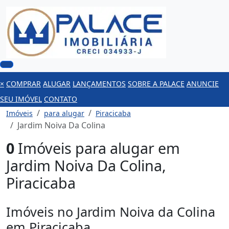
×
COMPRAR
ALUGAR
LANÇAMENTOS
SOBRE A PALACE
ANUNCIE
SEU IMÓVEL
CONTATO
Imóveis
para alugar
Piracicaba
Jardim Noiva Da Colina
0
Imóveis para alugar em
Jardim Noiva Da Colina,
Piracicaba
Imóveis no Jardim Noiva da Colina
em Piracicaba