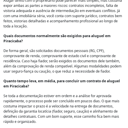
Alugar direto com o proprietário pode parecer mais simples, mas costuma
expor ambas as partes a maiores riscos: contratos incompletos, falta de
vistoria adequada e ausência de intermediação em eventuais conflitos. Já
com uma imobiliária séria, você conta com suporte jurídico, contratos bem
feitos, vistorias detalhadas e acompanhamento profissional ao longo de
toda a locação.
Quais documentos normalmente são exigidos para aluguel em
Piracicaba?
De forma geral, são solicitados documentos pessoais (RG, CPF),
comprovante de renda, comprovante de estado civil e comprovante de
residência. Caso haja fiador, serão exigidos os documentos dele também,
além da comprovação de renda compatível. Algumas modalidades podem
usar seguro-fiança ou caução, o que reduz a necessidade de fiador.
Quanto tempo leva, em média, para concluir um contrato de aluguel
em Piracicaba?
Se toda a documentação estiver em ordem e a análise for aprovada
rapidamente, o processo pode ser concluído em poucos dias. O que mais
costuma impactar o prazo é a velocidade na entrega de documentos,
definição da garantia locatícia (fiador, seguro, caução) e alinhamento de
detalhes contratuais. Com um bom suporte, esse caminho fica bem mais
rápido e organizado.