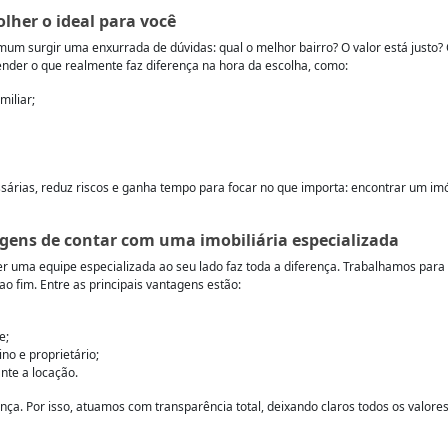
lher o ideal para você
omum surgir uma enxurrada de dúvidas: qual o melhor bairro? O valor está justo
ender o que realmente faz diferença na hora da escolha, como:
miliar;
ssárias, reduz riscos e ganha tempo para focar no que importa: encontrar um imó
gens de contar com uma imobiliária especializada
ter uma equipe especializada ao seu lado faz toda a diferença. Trabalhamos para 
ao fim. Entre as principais vantagens estão:
e;
ino e proprietário;
nte a locação.
nça. Por isso, atuamos com transparência total, deixando claros todos os valores