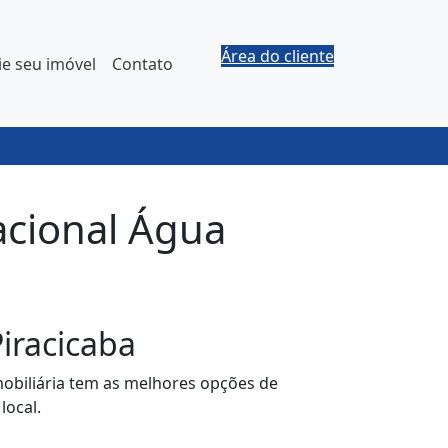
Área do cliente
e seu imóvel
Contato
acional Água
iracicaba
mobiliária tem as melhores opções de
local.