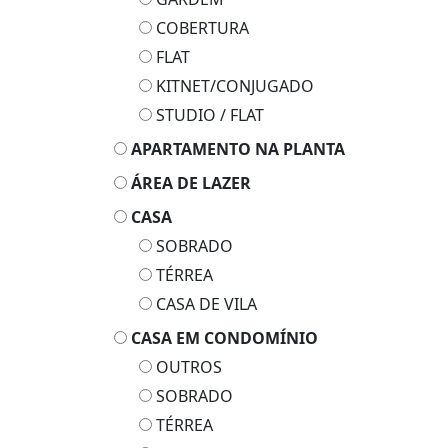
COBERTURA
FLAT
KITNET/CONJUGADO
STUDIO / FLAT
APARTAMENTO NA PLANTA
ÁREA DE LAZER
CASA
SOBRADO
TÉRREA
CASA DE VILA
CASA EM CONDOMÍNIO
OUTROS
SOBRADO
TÉRREA