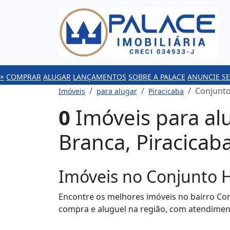
×
COMPRAR
ALUGAR
LANÇAMENTOS
SOBRE A PALACE
ANUNCIE SE
Conjunto
Imóveis
para alugar
Piracicaba
0
Imóveis para al
Branca, Piracicab
Imóveis no Conjunto H
Encontre os melhores imóveis no bairro Con
compra e aluguel na região, com atendimen