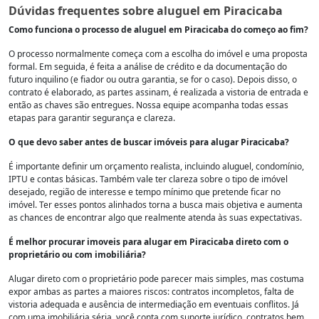
Dúvidas frequentes sobre aluguel em Piracicaba
Como funciona o processo de aluguel em Piracicaba do começo ao fim?
O processo normalmente começa com a escolha do imóvel e uma proposta
formal. Em seguida, é feita a análise de crédito e da documentação do
futuro inquilino (e fiador ou outra garantia, se for o caso). Depois disso, o
contrato é elaborado, as partes assinam, é realizada a vistoria de entrada e
então as chaves são entregues. Nossa equipe acompanha todas essas
etapas para garantir segurança e clareza.
O que devo saber antes de buscar imóveis para alugar Piracicaba?
É importante definir um orçamento realista, incluindo aluguel, condomínio,
IPTU e contas básicas. Também vale ter clareza sobre o tipo de imóvel
desejado, região de interesse e tempo mínimo que pretende ficar no
imóvel. Ter esses pontos alinhados torna a busca mais objetiva e aumenta
as chances de encontrar algo que realmente atenda às suas expectativas.
É melhor procurar imoveis para alugar em Piracicaba direto com o
proprietário ou com imobiliária?
Alugar direto com o proprietário pode parecer mais simples, mas costuma
expor ambas as partes a maiores riscos: contratos incompletos, falta de
vistoria adequada e ausência de intermediação em eventuais conflitos. Já
com uma imobiliária séria, você conta com suporte jurídico, contratos bem