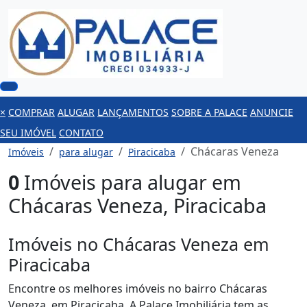
×
COMPRAR
ALUGAR
LANÇAMENTOS
SOBRE A PALACE
ANUNCIE
SEU IMÓVEL
CONTATO
Chácaras Veneza
Imóveis
para alugar
Piracicaba
0
Imóveis para alugar em
Chácaras Veneza, Piracicaba
Imóveis no Chácaras Veneza em
Piracicaba
Encontre os melhores imóveis no bairro Chácaras
Veneza, em Piracicaba. A Palace Imobiliária tem as