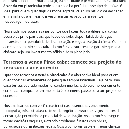
Se o seu sonho é ter mais espaço, tranquilidade e privacidade, uma
chácara
à venda em piracicaba
pode ser a escolha perfeita. Esse tipo de imóvel é
ideal para quem quer fugir da rotina agitada, criar um refúgio de descanso
em família ou até mesmo investir em um espaço para eventos,
hospedagem ou lazer.
Nós ajudamos você a avaliar pontos que fazem toda a diferença, como
acesso às principais vias, qualidade do solo, disponibilidade de água,
infraestrutura, possibilidade de ampliação e regularização da área. Com um
acompanhamento especializado, você evita surpresas e garante que sua
chácara seja um investimento sólido e bem planejado.
Terrenos a venda Piracicaba: comece seu projeto do
zero com planejamento
Optar por
terrenos a venda piracicaba
é a alternativa ideal para quem
quer construir exatamente do jeito que sempre imaginou. Seja para uma
casa térrea, sobrado moderno, condomínio fechado ou empreendimento
comercial, comprar o terreno certo é o primeiro passo para um projeto de
sucesso.
Nós analisamos com você características essenciais: zoneamento,
topografia, infraestrutura urbana da região, acesso a serviços, índices de
construção permitidos e potencial de valorização. Assim, você consegue
tomar decisões seguras, evitando problemas futuros com obras,
burocracias ou limitações legais. Nosso compromisso é entregar clareza