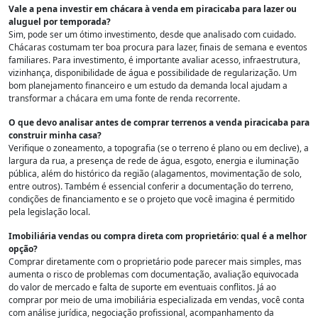
Vale a pena investir em chácara à venda em piracicaba para lazer ou
aluguel por temporada?
Sim, pode ser um ótimo investimento, desde que analisado com cuidado.
Chácaras costumam ter boa procura para lazer, finais de semana e eventos
familiares. Para investimento, é importante avaliar acesso, infraestrutura,
vizinhança, disponibilidade de água e possibilidade de regularização. Um
bom planejamento financeiro e um estudo da demanda local ajudam a
transformar a chácara em uma fonte de renda recorrente.
O que devo analisar antes de comprar terrenos a venda piracicaba para
construir minha casa?
Verifique o zoneamento, a topografia (se o terreno é plano ou em declive), a
largura da rua, a presença de rede de água, esgoto, energia e iluminação
pública, além do histórico da região (alagamentos, movimentação de solo,
entre outros). Também é essencial conferir a documentação do terreno,
condições de financiamento e se o projeto que você imagina é permitido
pela legislação local.
Imobiliária vendas ou compra direta com proprietário: qual é a melhor
opção?
Comprar diretamente com o proprietário pode parecer mais simples, mas
aumenta o risco de problemas com documentação, avaliação equivocada
do valor de mercado e falta de suporte em eventuais conflitos. Já ao
comprar por meio de uma imobiliária especializada em vendas, você conta
com análise jurídica, negociação profissional, acompanhamento da