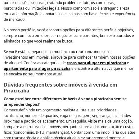
tomar decisões seguras, evitando problemas futuros com obras,
burocracias ou limitações legais. Nosso compromisso é entregar clareza
em cada informação e apoiar suas escolhas com base técnica e experiência
de mercado.
No nosso portfólio, você encontra opções para diferentes perfis e objetivos,
sempre com foco em oferecer negócios transparentes, bem estruturados e
alinhados ao que você realmente busca.
Se você está planejando sua mudança ou reorganizando seus
investimentos em imóveis, aproveite para conhecer também nossas opções
de aluguel. Confira as categorias de
casas para alugar em piracicaba
e
apartamento para alugar piracicaba
e encontre a alternativa que melhor
se encaixa no seu momento atual.
Dúvidas frequentes sobre imóveis à venda em
Piracicaba
Como escolher entre diferentes imóveis à venda piracicaba sem se
arrepender depois?
Comece definindo um orçamento realista e liste suas prioridades:
localização, número de quartos, vaga de garagem, segurança, facilidades
próximas e padrão de acabamento. Em seguida, visite mais de uma opção,
compare a estrutura dos imóveis, pergunte sobre a documentação e custos
fixos (condomínio, IPTU, manutenção). Contar com uma imobiliária que atue
com transparência e análise técnica ajuda a evitar arrependimentos e