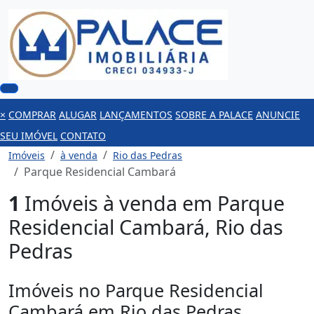
×
COMPRAR
ALUGAR
LANÇAMENTOS
SOBRE A PALACE
ANUNCIE
SEU IMÓVEL
CONTATO
Imóveis
à venda
Rio das Pedras
Parque Residencial Cambará
1
Imóveis à venda em Parque
Residencial Cambará, Rio das
Pedras
Imóveis no Parque Residencial
Cambará em Rio das Pedras