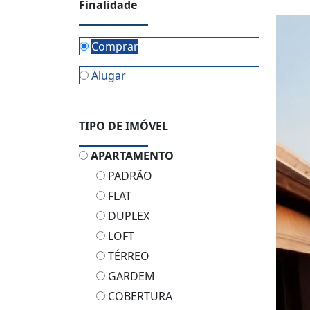
Finalidade
Comprar
Alugar
TIPO DE IMÓVEL
APARTAMENTO
PADRÃO
FLAT
DUPLEX
LOFT
TÉRREO
GARDEM
COBERTURA