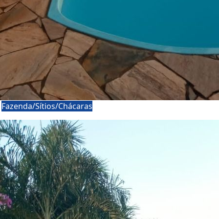
a
Fazenda/Sítios/Chácaras