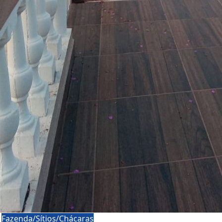
a
Fazenda/Sítios/Chácaras