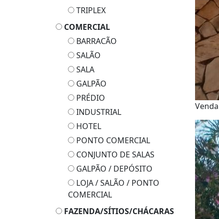
TRIPLEX
COMERCIAL
BARRACÃO
SALÃO
SALA
GALPÃO
PRÉDIO
Vend
INDUSTRIAL
HOTEL
PONTO COMERCIAL
CONJUNTO DE SALAS
GALPÃO / DEPÓSITO
LOJA / SALÃO / PONTO
COMERCIAL
FAZENDA/SÍTIOS/CHÁCARAS