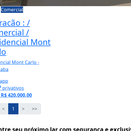
a
Comercial
racão : /
ercial /
idencial Mont
lo
ncial Mont Carlo -
caba
app
²
privativos
R$ 420.000,00
<
1
>
>>
ntre seu próximo lar com segurança e exclus