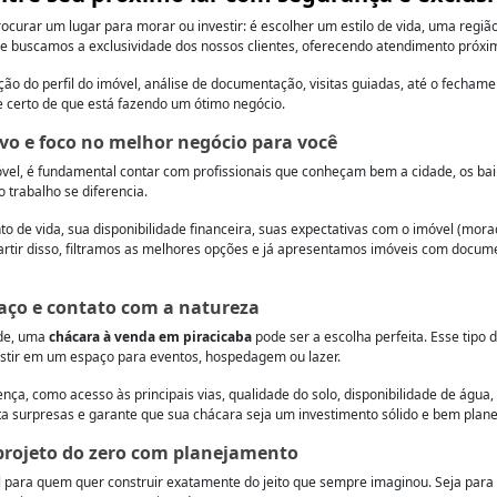
ocurar um lugar para morar ou investir: é escolher um estilo de vida, uma regiã
re buscamos a exclusividade dos nossos clientes, oferecendo atendimento próxim
ção do perfil do imóvel, análise de documentação, visitas guiadas, até o fecha
e certo de que está fazendo um ótimo negócio.
vo e foco no melhor negócio para você
el, é fundamental contar com profissionais que conheçam bem a cidade, os bairr
 trabalho se diferencia.
 vida, sua disponibilidade financeira, suas expectativas com o imóvel (moradi
artir disso, filtramos as melhores opções e já apresentamos imóveis com documen
paço e contato com a natureza
ade, uma
chácara à venda em piracicaba
pode ser a escolha perfeita. Esse tipo 
estir em um espaço para eventos, hospedagem ou lazer.
ça, como acesso às principais vias, qualidade do solo, disponibilidade de água, 
 surpresas e garante que sua chácara seja um investimento sólido e bem plane
 projeto do zero com planejamento
al para quem quer construir exatamente do jeito que sempre imaginou. Seja pa