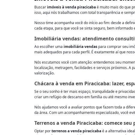
Buscar
imóveis à venda piracicaba
é muito mais do que pr
isso, aqui nós trabalhamos com total transparência e semp
Nosso time acompanha você do início ao fim: desde a defini
cada etapa, para que você se sinta seguro, bem informado 
Imobiliária vendas: atendimento consulti
Ao escolher uma
imobiliária vendas
para comprar seu imóv
mais adequados para cada perfil. É exatamente aí que nosso
Nós escutamos você com atenção: entendemos seu momento de
localização, metragem, facilidades e serviços próximos. A p
valorização.
Chácara à venda em Piracicaba: lazer, es
Se o seu sonho é ter mais espaço, tranquilidade e privacid
criar um refúgio de descanso em família ou até mesmo inv
Nós ajudamos você a avaliar pontos que fazem toda a diferen
da área. Com um acompanhamento especializado, você evita
Terrenos a venda Piracicaba: comece seu
Optar por
terrenos a venda piracicaba
é a alternativa ide