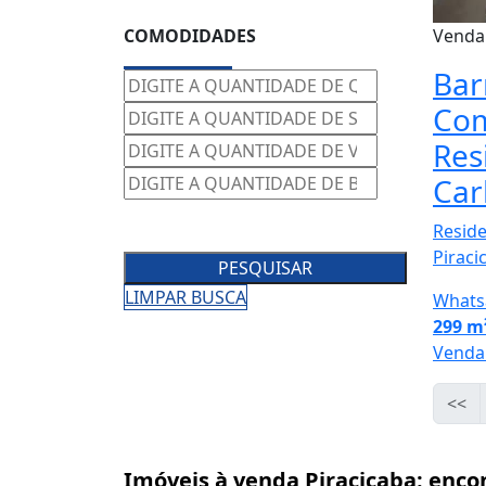
COMODIDADES
Vend
Bar
Com
Res
Car
Reside
Piraci
PESQUISAR
LIMPAR BUSCA
Whats
299 m
Venda
<<
Imóveis à venda Piracicaba: enco