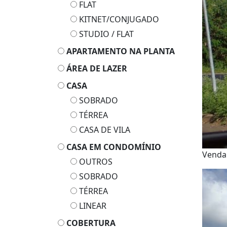
FLAT
KITNET/CONJUGADO
STUDIO / FLAT
APARTAMENTO NA PLANTA
ÁREA DE LAZER
CASA
SOBRADO
TÉRREA
CASA DE VILA
CASA EM CONDOMÍNIO
Vend
OUTROS
SOBRADO
TÉRREA
LINEAR
COBERTURA