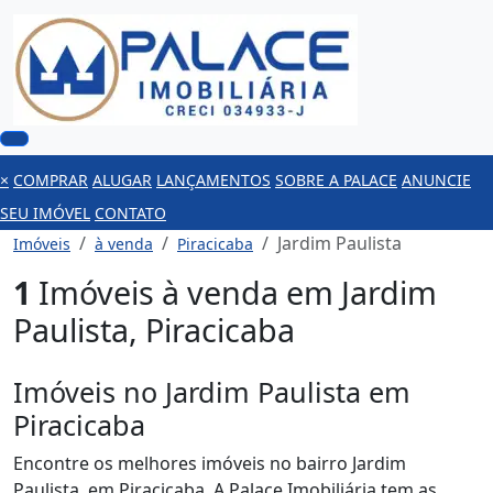
×
COMPRAR
ALUGAR
LANÇAMENTOS
SOBRE A PALACE
ANUNCIE
SEU IMÓVEL
CONTATO
Jardim Paulista
Imóveis
à venda
Piracicaba
1
Imóveis à venda em Jardim
Paulista, Piracicaba
Imóveis no Jardim Paulista em
Piracicaba
Encontre os melhores imóveis no bairro Jardim
Paulista, em Piracicaba. A Palace Imobiliária tem as