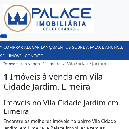
×
COMPRAR
ALUGAR
LANÇAMENTOS
SOBRE A PALACE
ANUNCIE
SEU IMÓVEL
CONTATO
Vila Cidade Jardim
Imóveis
à venda
Limeira
1
Imóveis à venda em Vila
Cidade Jardim, Limeira
Imóveis no Vila Cidade Jardim em
Limeira
Encontre os melhores imóveis no bairro Vila Cidade
Jardim, em Limeira. A Palace Imobiliária tem as