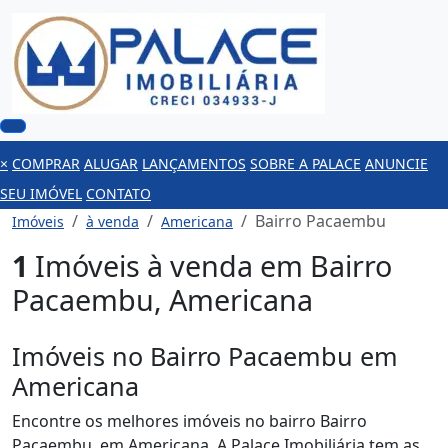
×
COMPRAR
ALUGAR
LANÇAMENTOS
SOBRE A PALACE
ANUNCIE
SEU IMÓVEL
CONTATO
Bairro Pacaembu
Imóveis
à venda
Americana
1
Imóveis à venda em Bairro
Pacaembu, Americana
Imóveis no Bairro Pacaembu em
Americana
Encontre os melhores imóveis no bairro Bairro
Pacaembu, em Americana. A Palace Imobiliária tem as