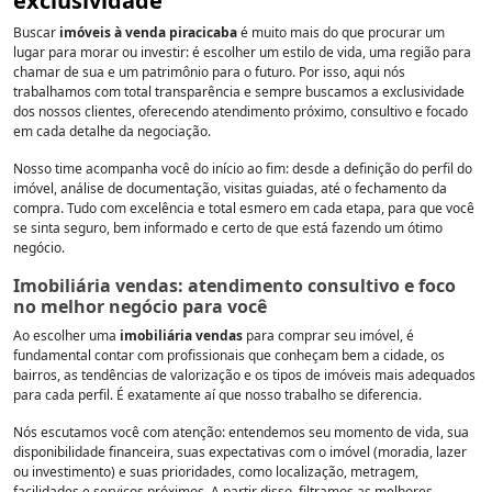
exclusividade
Buscar
imóveis à venda piracicaba
é muito mais do que procurar um
lugar para morar ou investir: é escolher um estilo de vida, uma região para
chamar de sua e um patrimônio para o futuro. Por isso, aqui nós
trabalhamos com total transparência e sempre buscamos a exclusividade
dos nossos clientes, oferecendo atendimento próximo, consultivo e focado
em cada detalhe da negociação.
Nosso time acompanha você do início ao fim: desde a definição do perfil do
imóvel, análise de documentação, visitas guiadas, até o fechamento da
compra. Tudo com excelência e total esmero em cada etapa, para que você
se sinta seguro, bem informado e certo de que está fazendo um ótimo
negócio.
Imobiliária vendas: atendimento consultivo e foco
no melhor negócio para você
Ao escolher uma
imobiliária vendas
para comprar seu imóvel, é
fundamental contar com profissionais que conheçam bem a cidade, os
bairros, as tendências de valorização e os tipos de imóveis mais adequados
para cada perfil. É exatamente aí que nosso trabalho se diferencia.
Nós escutamos você com atenção: entendemos seu momento de vida, sua
disponibilidade financeira, suas expectativas com o imóvel (moradia, lazer
ou investimento) e suas prioridades, como localização, metragem,
facilidades e serviços próximos. A partir disso, filtramos as melhores