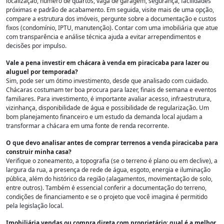
localização, número de quartos, vaga de garagem, segurança, facilidades
próximas e padrão de acabamento. Em seguida, visite mais de uma opção,
compare a estrutura dos imóveis, pergunte sobre a documentação e custos
fixos (condomínio, IPTU, manutenção). Contar com uma imobiliária que atue
com transparência e análise técnica ajuda a evitar arrependimentos e
decisões por impulso.
Vale a pena investir em chácara à venda em piracicaba para lazer ou
aluguel por temporada?
Sim, pode ser um ótimo investimento, desde que analisado com cuidado.
Chácaras costumam ter boa procura para lazer, finais de semana e eventos
familiares. Para investimento, é importante avaliar acesso, infraestrutura,
vizinhança, disponibilidade de água e possibilidade de regularização. Um
bom planejamento financeiro e um estudo da demanda local ajudam a
transformar a chácara em uma fonte de renda recorrente.
O que devo analisar antes de comprar terrenos a venda piracicaba para
construir minha casa?
Verifique o zoneamento, a topografia (se o terreno é plano ou em declive), a
largura da rua, a presença de rede de água, esgoto, energia e iluminação
pública, além do histórico da região (alagamentos, movimentação de solo,
entre outros). Também é essencial conferir a documentação do terreno,
condições de financiamento e se o projeto que você imagina é permitido
pela legislação local.
Imobiliária vendas ou compra direta com proprietário: qual é a melhor